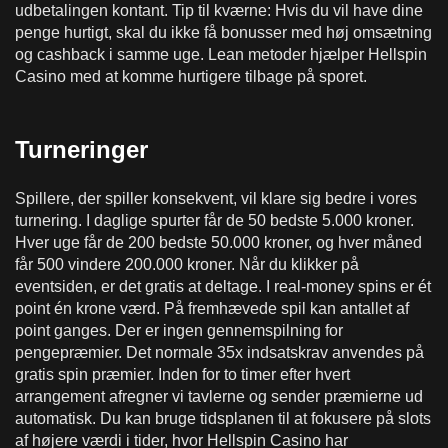
udbetalingen kontant. Tip til kværne: Hvis du vil have dine
penge hurtigt, skal du ikke få bonusser med høj omsætning
og cashback i samme uge. Lean metoder hjælper Hellspin
Casino med at komme hurtigere tilbage på sporet.
Turneringer
Spillere, der spiller konsekvent, vil klare sig bedre i vores
turnering. I daglige spurter får de 50 bedste 5.000 kroner.
Hver uge får de 200 bedste 50.000 kroner, og hver måned
får 500 vindere 200.000 kroner. Når du klikker på
eventsiden, er det gratis at deltage. I real-money spins er ét
point én krone værd. På fremhævede spil kan antallet af
point ganges. Der er ingen gennemspilning for
pengepræmier. Det normale 35x indsatskrav anvendes på
gratis spin præmier. Inden for to timer efter hvert
arrangement afregner vi tavlerne og sender præmierne ud
automatisk. Du kan bruge tidsplanen til at fokusere på slots
af højere værdi i tider, hvor Hellspin Casino har