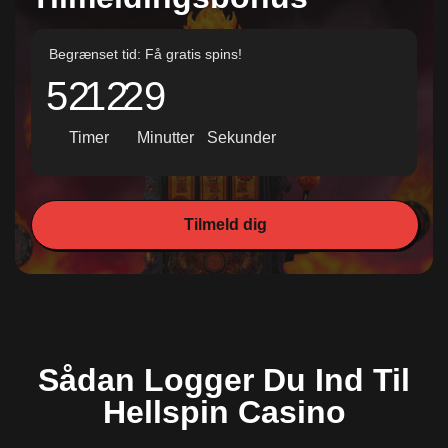
Begrænset tid: Få gratis spins!
52
12
28
Timer
Minutter
Sekunder
Tilmeld dig
Sådan Logger Du Ind Til
Hellspin Casino