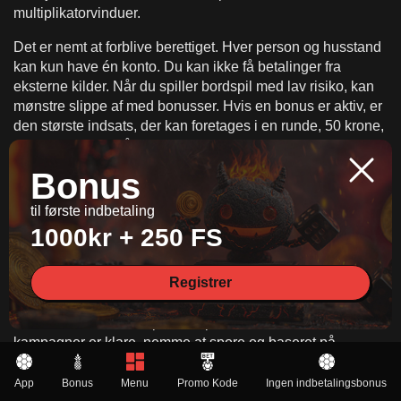
multiplikatorvinduer.
Det er nemt at forblive berettiget. Hver person og husstand
kan kun have én konto. Du kan ikke få betalinger fra
eksterne kilder. Når du spiller bordspil med lav risiko, kan
mønstre slippe af med bonusser. Hvis en bonus er aktiv, er
den største indsats, der kan foretages i en runde, 50 krone,
medmindre der står andet. Hvis kombinationen giver en
uretfærdig fordel, kan vi begrænse tilbud, der overlapper
Bonus
hinanden. Som et nyttigt tip skal du planlægge dine
indskud, så spinbatches fungerer med din fritid, og gemme
til første indbetaling
cashback-uger til sessioner med flere spins. Denne
1000kr + 250 FS
metode holder omsætningen lav, hjælper dig med at få
belønninger til tiden og skærer ned på midler, der ikke
Registrer
bliver brugt. Spring en uge over og tænd cashback igen før
dit næste skub, hvis du hellere vil have mere kontrol. Du
ved altid, hvor du står på Hellspin Casino, fordi alle vores
kampagner er klare, nemme at spore og baseret på
tradition.
App
Bonus
Menu
Promo Kode
Ingen indbetalingsbonus