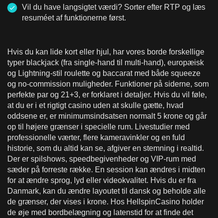
Vil du have langsigtet værdi? Sorter efter RTP og læs
resuméet af funktionerne først.
Hvis du kan lide kort eller hjul, har vores borde forskellige
typer blackjack (fra single-hand til multi-hand), europæisk
og Lightning-stil roulette og baccarat med både squeeze
og no-commission muligheder. Funktioner på siderne, som
perfekte par og 21+3, er forklaret i detaljer. Hvis du vil føle,
at du er i et rigtigt casino uden at skulle gætte, hvad
oddsene er, er minimumsindsatsen normalt 5 krone og går
op til højere grænser i specielle rum. Livestudier med
professionelle værter, flere kameravinkler og en fuld
historie, som du altid kan se, afgiver en stemning i realtid.
Der er spilshows, speedbegivenheder og VIP-rum med
sæder på forreste række. En session kan ændres i midten
for at ændre sprog, lyd eller videokvalitet. Hvis du er fra
Danmark, kan du ændre layoutet til dansk og beholde alle
de grænser, der vises i krone. Hos HellspinCasino holder
de øje med bordbelægning og latenstid for at finde det