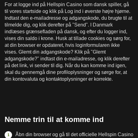
For at logge ind på Hellspin Casino som dansk spiller, gå
til vores startside og klik på Log ind i øverste højre hjørne.
Indtast den e-mailadresse og adgangskode, du brugte til at
tilmelde dig, og klik derefter på "Send". I Danmark
indlæses grænsefladen på dansk, og efter du logger ind,
vises din saldo i krone. Husk at tillade cookies og sørg for,
at din browser er opdateret, hvis loginformularen ikke
vises. Glemt din adgangskode? Klik på "Glemt
adgangskode?" indtast din e-mailadresse, og klik derefter
på det link, vi sender til dig. Når du kan komme ind igen,
skal du gennemgå dine profiloplysninger og sørge for, at
din kontovaluta og kontaktoplysninger er korrekte.
Nemme trin til at komme ind
Åbn din browser og gå til det officielle Hellspin Casino