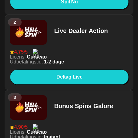
Spil Nu
2
Live Dealer Action
4.75
/5
Licens:
Curacao
Udbetalingstid:
1-2 dage
Deltag Live
3
Bonus Spins Galore
4.90
/5
Licens:
Curacao
Udbetalingstid:
Instant