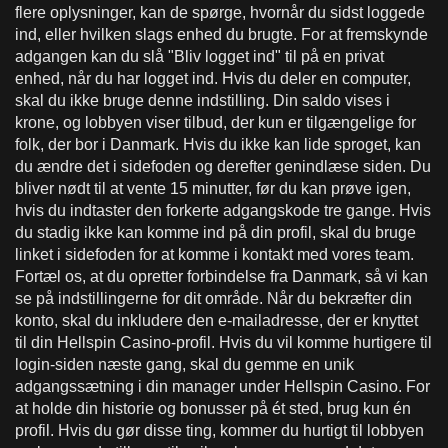
flere oplysninger, kan de spørge, hvornår du sidst loggede
ind, eller hvilken slags enhed du brugte. For at fremskynde
adgangen kan du slå "Bliv logget ind" til på en privat
enhed, når du har logget ind. Hvis du deler en computer,
skal du ikke bruge denne indstilling. Din saldo vises i
krone, og lobbyen viser tilbud, der kun er tilgængelige for
folk, der bor i Danmark. Hvis du ikke kan lide sproget, kan
du ændre det i sidefoden og derefter genindlæse siden. Du
bliver nødt til at vente 15 minutter, før du kan prøve igen,
hvis du indtaster den forkerte adgangskode tre gange. Hvis
du stadig ikke kan komme ind på din profil, skal du bruge
linket i sidefoden for at komme i kontakt med vores team.
Fortæl os, at du opretter forbindelse fra Danmark, så vi kan
se på indstillingerne for dit område. Når du bekræfter din
konto, skal du inkludere den e-mailadresse, der er knyttet
til din Hellspin Casino-profil. Hvis du vil komme hurtigere til
login-siden næste gang, skal du gemme en unik
adgangssætning i din manager under Hellspin Casino. For
at holde din historie og bonusser på ét sted, brug kun én
profil. Hvis du gør disse ting, kommer du hurtigt til lobbyen