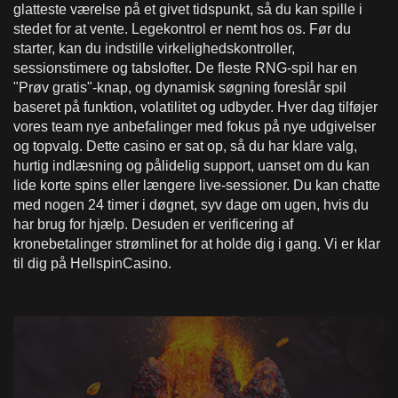
glatteste værelse på et givet tidspunkt, så du kan spille i
stedet for at vente. Legekontrol er nemt hos os. Før du
starter, kan du indstille virkelighedskontroller,
sessionstimere og tabslofter. De fleste RNG-spil har en
"Prøv gratis"-knap, og dynamisk søgning foreslår spil
baseret på funktion, volatilitet og udbyder. Hver dag tilføjer
vores team nye anbefalinger med fokus på nye udgivelser
og topvalg. Dette casino er sat op, så du har klare valg,
hurtig indlæsning og pålidelig support, uanset om du kan
lide korte spins eller længere live-sessioner. Du kan chatte
med nogen 24 timer i døgnet, syv dage om ugen, hvis du
har brug for hjælp. Desuden er verificering af
kronebetalinger strømlinet for at holde dig i gang. Vi er klar
til dig på HellspinCasino.