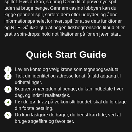
spillet. Hvis du kan, så brug Demo til at prøve nye spil
uden at bruge penge. Gennem casino lobbyen kan du
kigge gennem spil, sortere dem efter udbyder, og åbne
informationspanelet for hvert spil for at se dets funktioner
og RTP. Gå ikke glip af nogen tidsbegrænsede tilbud eller
gratis spin-drops; hold notifikationer på for en jævn start.
Quick Start Guide
Lav en konto og vælg krone som tegnebogsvaluta.
Tjek din identitet og adresse for at få fuld adgang til
udbetalinger.
Begræns mængden af penge, du kan indbetale hver
dag, og indstil realitetstjek.
Før du gør krav på velkomsttilbuddet, skal du foretage
din første betaling.
Du kan fastgøre de bøger, du bedst kan lide, ved at
bruge søgefiltre og favoritter.