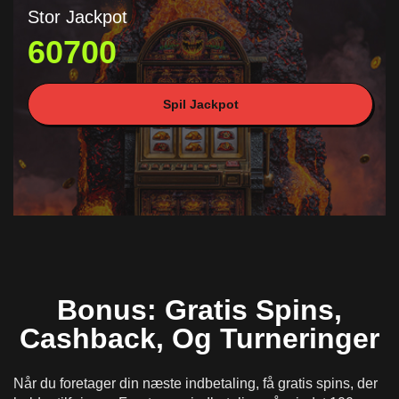
Stor Jackpot
60700
Spil Jackpot
Bonus: Gratis Spins,
Cashback, Og Turneringer
Når du foretager din næste indbetaling, få gratis spins, der