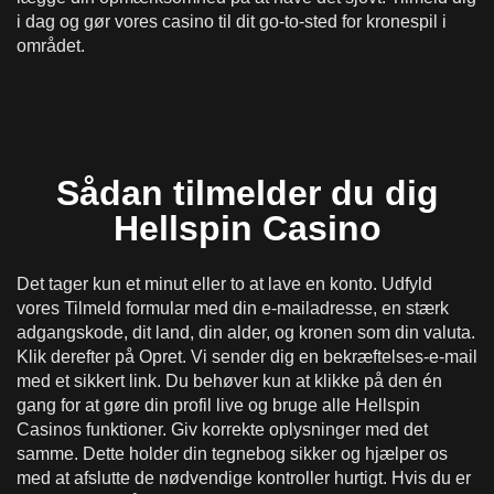
i dag og gør vores casino til dit go-to-sted for kronespil i
området.
Sådan tilmelder du dig
Hellspin Casino
Det tager kun et minut eller to at lave en konto. Udfyld
vores Tilmeld formular med din e-mailadresse, en stærk
adgangskode, dit land, din alder, og kronen som din valuta.
Klik derefter på Opret. Vi sender dig en bekræftelses-e-mail
med et sikkert link. Du behøver kun at klikke på den én
gang for at gøre din profil live og bruge alle Hellspin
Casinos funktioner. Giv korrekte oplysninger med det
samme. Dette holder din tegnebog sikker og hjælper os
med at afslutte de nødvendige kontroller hurtigt. Hvis du er