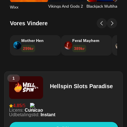
Opsætning af Ios
Vikings And Gods 2
Blackjack Multihand
Wixx
5
Mobile App
Vip Program
Vores Vindere
Niveauer Af Vip Medlemskab Og Nøglefordele
Sikre betalinger og spillerbeskyttelse på vores
Mother Hen
Feral Mayhem
T
platform
299kr
389kr
Ansvarligt spil på Hellspin Casino: Grænser,
risikokontrol og en 18+ politik
Politik For Mennesker 18 Og Op
1
Sådan Set Up Og Spil På Hellspin Casino
Hellspin Slots Paradise
Verifikation af din konto, betalinger og bonusser
Betalinger
4.85
/5
Bonusser
Licens:
Curacao
Udbetalingstid:
Instant
Spilvalg og risikostyring