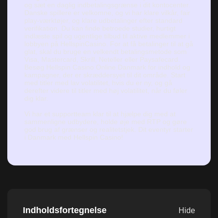
og sæt en daglig indbetalingsgrænse i dit kontocenter.
Danske spillere er velkomne, og vi har klare vilkår, fair
play-værktøjer, og klare udbetalinger efter standard
verifikation. Du kan finde betroede studier, hurtigt
indlæste spil og ugentlige tilbud til aktive medlemmer i
lobbyen på HellspinCasino. For at få betalinger til at gå
glat, skal du bruge en velkendt betalingsmetode som
Visa, Mastercard, Skrill, Neteller eller Paysafecard.
Besøg Hellspin Casino Online Danmark for indhold og
kampagner, der er skræddersyet til dit område. Start
med titler med lav volatilitet, hvis du er ny, og gå
derefter videre til titler med høj volatilitet, når du føler
dig klar.
Vi har et supportteam klar til at hjælpe dig med at
sammenligne udbydere, holde øje med RTP og gøre
god brug af grænser og realitetstjek. Dit eventyr starter
i Danmark med Hellspin Casino!
Indholdsfortegnelse
Hide